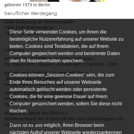
geboren 1973 in Berlin
beruflicher Werdegang
2000 Zulassung als Rechtsanwältin
1998-2000 Referendariat
Diese Seite verwendet Cookies, um Ihnen die
1992-1998 Studium
bestmögliche Nutzererfahrung auf unserer Website zu
bieten. Cookies sind Textdateien, die auf Ihrem
weiteres
Computer gespeichert werden und bestimmte Daten
erfolgreiche Teilnahme am Fachanwaltskurs
über Ihr Nutzerverhalten speichern.
für Steuerrecht „Steuern und Betrieb“ in Detmold - 2003
betriebswirtschaftliche Zusatzausbildung
Cookies können „Session-Cookies“ sein, die zum
„Business Aktiv für Juristen“
Ende Ihres Besuches auf unserer Webseite
mibeg-Institut in Berlin - 2003
automatisch gelöscht werden oder persistente
seit 2007 Dozentin für Zivilprozessrecht
Cookies, die für eine gewisse Dauer auf ihrem
erfolgreiche Teilnahme am Fachanwaltskurs für
Computer gespeichert werden, sofern Sie diese nicht
Verkehrsrecht - 2008
löschen.
Mitglied im Beirat des BVSK e.V.
Bundesverband der freiberuflichen und unabhängigen Kfz-
Sachverständigen
Dann ist es uns möglich, Ihren Browser beim
nächsten Aufruf unserer Webseite wiederzuerkennen